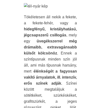
Tökéletesen áll nekik a fekete,
a fekete-fehér, vagy a
hidegfényű, kristályhatású,
jégcsapszerű csillogás
, mely
egy
üvegékszerrel még
drámaibb, extravagánsabb
külsőt kölcsönöz
. Ennek a
színtípusnak minden szín jól
áll, ami más típusnak harsány,
mert
élénkségét a fagyosan
vakító árnyalatok, ill. intenzív,
erős színek adják
. Színei
között megtaláljuk a
sötétkéket, szürkéskéket,
grafitszürkét, a jeges
rózsaszínt, pinket, lilát,