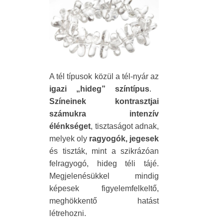
A tél típusok közül a tél-nyár az
igazi „hideg” színtípus
.
Színeinek kontrasztjai
számukra intenzív
élénkséget
, tisztaságot adnak,
melyek oly
ragyogók, jegesek
és tiszták, mint a szikrázóan
felragyogó, hideg téli tájé.
Megjelenésükkel mindig
képesek figyelemfelkeltő,
meghökkentő hatást
létrehozni.