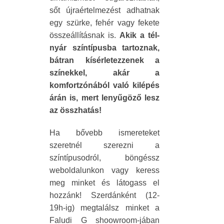
sőt újraértelmezést adhatnak
egy szürke, fehér vagy fekete
összeállításnak is.
Akik a tél-
nyár színtípusba tartoznak,
bátran kísérletezzenek a
színekkel, akár a
komfortzónából való kilépés
árán is, mert lenyűgöző lesz
az összhatás!
Ha bővebb ismereteket
szeretnél szerezni a
színtípusodról, böngéssz
weboldalunkon vagy keress
meg minket és látogass el
hozzánk! Szerdánként (12-
19h-ig) megtalálsz minket a
Faludi G shoowroom-jában