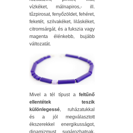
vízkéket, málnapiros,- ill.
tűzpirosat, fenyőzöldet, fehéret,
feketét, szilvakéket, liláskéket,
citromsárgát, és a fukszia vagy
magenta élénkebb, bujább
változatát.
Mivel a tél típust a
feltűnő
ellentétek teszik
különlegessé
, ruházatukkal
és a jól megválasztott
ékszerekkel energikusságot,
dinamizmust sugározhatnak,