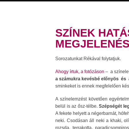
SZÍNEK HATÁ
MEGJELENÉS
Sorozatunkat Rékával folytatjuk.
Ahogy írtuk, a fotózáson
– a színel
a számukra kevésbé előnyös és a
sminkeket is
ennek megfelelően kész
A színelemzést követően egyértelm
belül is az ősz-télbe.
Szépségét le
A fekete helyett a négerbarnát, hófeh
neki. Csodásan áll neki a khaki, ol
rozsda, terrakotta, paradicsompiro