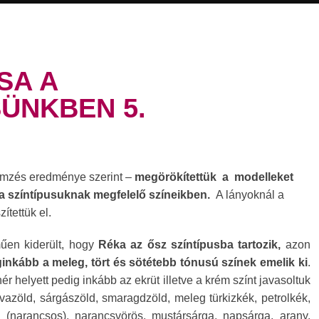
SA A
ÜNKBEN 5.
emzés eredménye szerint –
megörökítettük a modelleket
 színtípusuknak megfelelő színeikb
en.
A lányoknál a
ítettük el.
űen kiderült, hogy
Réka az ősz színtípusba tartozik,
azon
ginkább a
meleg, tört és sötétebb tónusú színek emelik ki
.
ér helyett pedig inkább az ekrüt illetve a krém színt javasoltuk
ívazöld, sárgászöld, smaragdzöld, meleg türkizkék, petrolkék,
s (narancsos), narancsvörös, mustársárga, napsárga, arany.