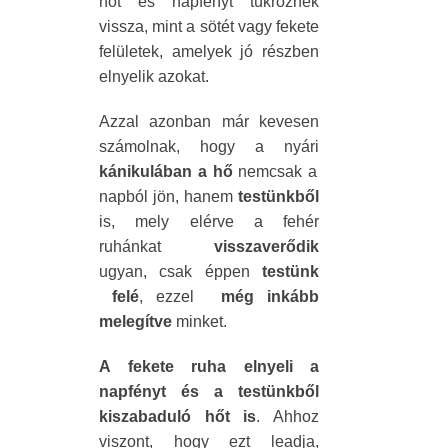
hőt és napfényt tükröznek
vissza, mint a sötét vagy fekete
felületek, amelyek jó részben
elnyelik azokat.
Azzal azonban már kevesen
számolnak, hogy a nyári
kánikulában a hő
nemcsak a
napból jön, hanem
testünkből
is, mely elérve a fehér
ruhánkat
visszaverődik
ugyan, csak éppen
testünk
felé
, ezzel
még inkább
melegítve
minket.
A fekete ruha elnyeli a
napfényt és a testünkből
kiszabaduló hőt is
. Ahhoz
viszont, hogy ezt leadja,